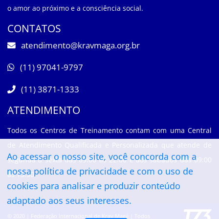
o amor ao próximo e a consciência social.
CONTATOS
atendimento@kravmaga.org.br
(11) 97041-9797
(11) 3871-1333
ATENDIMENTO
Todos os Centros de Treinamento contam com uma Central
de Atendimento Qualificada e Personalizada que atende de
Ao acessar o nosso site, você concorda com a
segunda à sexta das 09:00 às 22:00 e aos sábados das 09:00
nossa
política de privacidade
e com o uso de
às 13:30.
cookies para analisar e produzir conteúdo
adaptado aos seus interesses.
© 2020 | Federação Internacional de Krav Magá | Todos