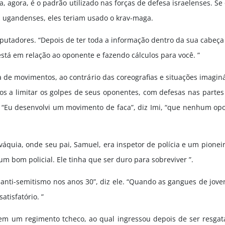
ca, agora, é o padrão utilizado nas forças de defesa israelenses. S
s ugandenses, eles teriam usado o krav-maga.
utadores. “Depois de ter toda a informação dentro da sua cabeça
stá em relação ao oponente e fazendo cálculos para você. ”
de movimentos, ao contrário das coreografias e situações imaginá
dos a limitar os golpes de seus oponentes, com defesas nas parte
ha. “Eu desenvolvi um movimento de faca”, diz Imi, “que nenhum o
lováquia, onde seu pai, Samuel, era inspetor de polícia e um pione
 um bom policial. Ele tinha que ser duro para sobreviver ”.
 anti-semitismo nos anos 30”, diz ele. “Quando as gangues de jove
atisfatório. ”
em um regimento tcheco, ao qual ingressou depois de ser resgat