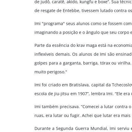
de judô, caratê, akido, kungfu e boxe”. Sua técni
de resgate de Entebbe, tivessem lutado contra o
Imi "programa" seus alunos como se fossem comp
imaginando a posição e o ângulo que seu corpo e
Parte da essência do krav maga está na economia 
inflexíveis demais. Os alunos de Imi são ensina
golpes para a garganta, barriga, tórax ou viril
muito perigoso."
Imi foi criado em Bratislava, capital da Tchecos
escola de jiu-jitsu em 1907”, lembra Imi. “Ele era
Imi também precisava. “Comecei a lutar contra o
ruas, era lutar ou fugir. Achei que lutar era mais s
Durante a Segunda Guerra Mundial, Imi serviu 