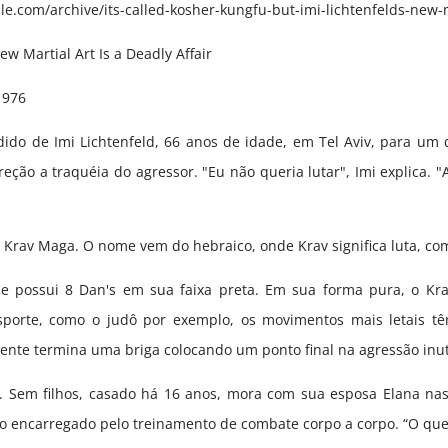
ople.com/archive/its-called-kosher-kungfu-but-imi-lichtenfelds-new-m
ew Martial Art Is a Deadly Affair
1976
edido de Imi Lichtenfeld, 66 anos de idade, em Tel Aviv, para um
eção a traquéia do agressor. "Eu não queria lutar", Imi explica.
 Krav Maga. O nome vem do hebraico, onde Krav significa luta, com
 e possui 8 Dan's em sua faixa preta. Em sua forma pura, o Kr
porte, como o judô por exemplo, os movimentos mais letais têm q
ente termina uma briga colocando um ponto final na agressão inut
. Sem filhos, casado há 16 anos, mora com sua esposa Elana nas 
 encarregado pelo treinamento de combate corpo a corpo. “O que