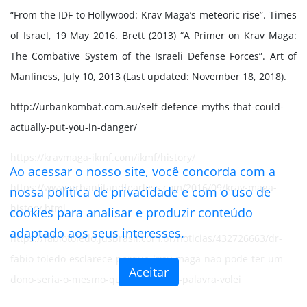
“From the IDF to Hollywood: Krav Maga’s meteoric rise”. Times
of Israel, 19 May 2016. Brett (2013) “A Primer on Krav Maga:
The Combative System of the Israeli Defense Forces”. Art of
Manliness, July 10, 2013 (Last updated: November 18, 2018).
http://urbankombat.com.au/self-defence-myths-that-could-
actually-put-you-in-danger/
https://kravmaga-ikmf.com/ikmf/history/
Ao acessar o nosso site, você concorda com a
https://www.urbanfitandfearless.com/2016/09/krav-maga-
nossa
política de privacidade
e com o uso de
history.html
cookies para analisar e produzir conteúdo
adaptado aos seus interesses.
https://fabiotoledo.jusbrasil.com.br/noticias/432726663/dr-
fabio-toledo-esclarece-porque-krav-maga-nao-pode-ter-um-
Aceitar
dono-seria-o-mesmo-que-registrar-a-palavra-volei