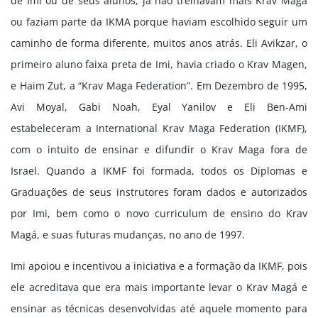
de Imi ou de seus alunos, já não treinavam mais Krav Magá
ou faziam parte da IKMA porque haviam escolhido seguir um
caminho de forma diferente, muitos anos atrás. Eli Avikzar, o
primeiro aluno faixa preta de Imi, havia criado o Krav Magen,
e Haim Zut, a “Krav Maga Federation”. Em Dezembro de 1995,
Avi Moyal, Gabi Noah, Eyal Yanilov e Eli Ben-Ami
estabeleceram a International Krav Maga Federation (IKMF),
com o intuito de ensinar e difundir o Krav Maga fora de
Israel. Quando a IKMF foi formada, todos os Diplomas e
Graduações de seus instrutores foram dados e autorizados
por Imi, bem como o novo curriculum de ensino do Krav
Magá, e suas futuras mudanças, no ano de 1997.
Imi apoiou e incentivou a iniciativa e a formação da IKMF, pois
ele acreditava que era mais importante levar o Krav Magá e
ensinar as técnicas desenvolvidas até aquele momento para